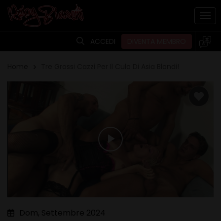
Skip
to
Togg
main
content
ACCEDI
DIVENTA MEMBRO
Home
Tre Grossi Cazzi Per Il Culo Di Asia Blondi!
Play
Video
Dom, Settembre 2024