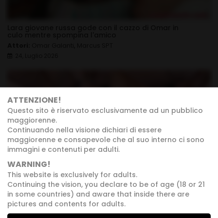
Lara giovane russa gode con il cazzo di Omar in
culo mentre spompina l'amico
Attori:
Omar Galanti
,
Marcus SPT
24, Luglio 2026
ATTENZIONE!
Questo sito è riservato esclusivamente ad un pubblico
maggiorenne.
Continuando nella visione dichiari di essere
maggiorenne e consapevole che al suo interno ci sono
immagini e contenuti per adulti.
WARNING!
This website is exclusively for adults.
Continuing the vision, you declare to be of age (18 or 21
Omar apre culo e figa a Patrizia Cavalli! Un film di
in some countries) and aware that inside there are
Roby Bianchi
pictures and contents for adults.
Attori:
Patrizia Cavalli
,
Omar Galanti
,
Leonardo Conti