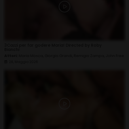
3Cazzi per far godere Maria! Directed by Roby
Bianchi
Attori:
Maria Mosca
,
Giorgio Grandi
,
Remigio Zampa
,
John Free
28, Maggio 2026