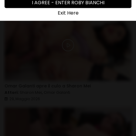
20, Giugno 2026
I AGREE - ENTER ROBY BIANCHI
Exit Here
Omar Galanti apre il culo a Sharon Mei
Attori:
Sharon Mei
,
Omar Galanti
29, Maggio 2026