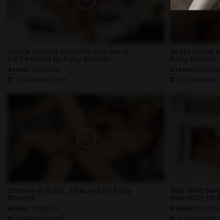
Gente d'Italia! Chantilly con Pierre
Sibilla Leone 
DJ! Directed by Roby Bianchi
Roby Bianchi
Attori:
Chantilly
Attori:
Sibilla 
28, Gennaio 2020
30, Dicembre 
Shadow è la zia... Directed by Roby
Miss Mina Sex
Bianchi!
PierreDJ!!! Di
Attori:
Shadow
Attori:
Miss Mi
01, Febbraio 2019
11, Luglio 2018