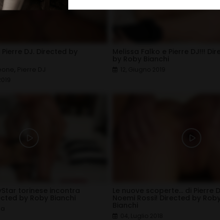
e Pierre DJ. Directed by
Melissa Falko e Pierre DJ!!! Di
by Roby Bianchi
Leone
,
Pierre DJ
12, Giugno 2019
2019
yStar torinese incontra
Le nuove scoperte... di Pierre Dj
rected by Roby Bianchi
Noemi Rossi! Directed by Rob
Bianchi
na
04, Luglio 2018