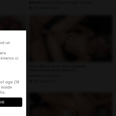
Attori:
Alice Cortesi
,
Remigio Zampa
25, Giugno 2024
 ad un
sere
interno ci
Leyla Black sborrata sui piedi!
Directed by Roby Bianchi
Attori:
Leyla Black
08, Marzo 2020
 of age (18
 inside
ts.
HI