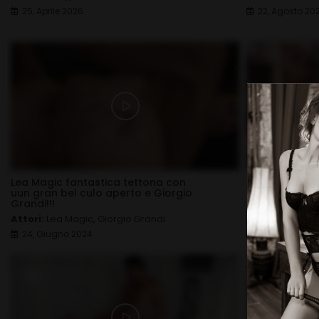
25, Aprile 2026
22, Agosto 20
Lea Magic fantastica tettona con
Shadow si fa a
uun gran bel culo aperto e Giorgio
Leonardo Cont
Grandi!!!
Bianchi
Attori:
Lea Magic
,
Giorgio Grandi
Attori:
Shado
24, Giugno 2024
15, Dicembre 