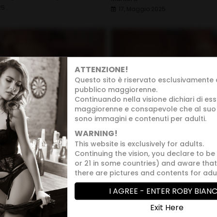
25
17, Maggio 2025
ATTENZIONE!
Questo sito è riservato esclusivamente
pubblico maggiorenne.
Continuando nella visione dichiari di es
maggiorenne e consapevole che al suo 
sono immagini e contenuti per adulti.
prire il culo da
Lauryn May's Feet Games!
i! Un film di Roby
WARNING!
Attori:
Marco Nero
This website is exclusively for adults.
04, Febbraio 2023
w
,
Leonardo Conti
Continuing the vision, you declare to be
2023
or 21 in some countries) and aware that
there are pictures and contents for adul
I AGREE - ENTER ROBY BIANC
Exit Here