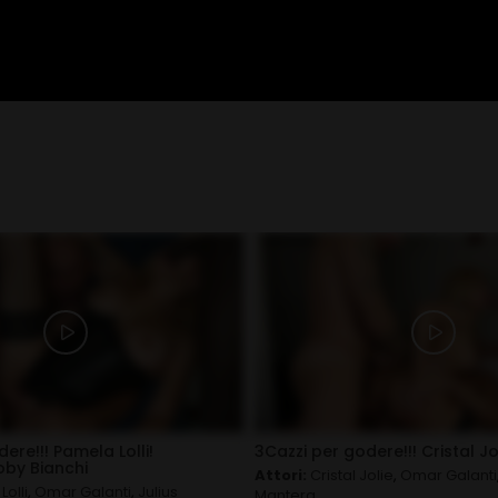
ere!!! Pamela Lolli!
3Cazzi per godere!!! Cristal Jo
oby Bianchi
Attori:
Cristal Jolie
,
Omar Galanti
olli
,
Omar Galanti
,
Julius
Mantera