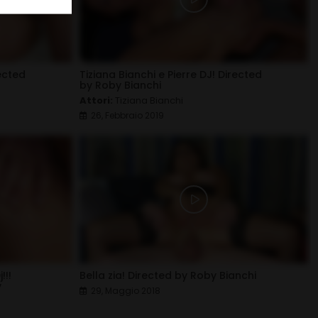
rected
Tiziana Bianchi e Pierre DJ! Directed
by Roby Bianchi
Attori:
Tiziana Bianchi
26, Febbraio 2019
!!!
Bella zia! Directed by Roby Bianchi
y
29, Maggio 2018