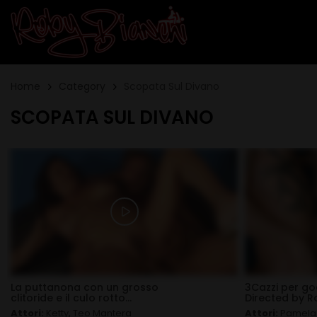
Skip
to
main
MAIN
content
MENU
Home
Category
Scopata Sul Divano
SCOPATA SUL DIVANO
La puttanona con un grosso
3Cazzi per god
clitoride e il culo rotto...
Directed by R
Attori:
Ketty
,
Teo Mantera
Attori:
Pamela L