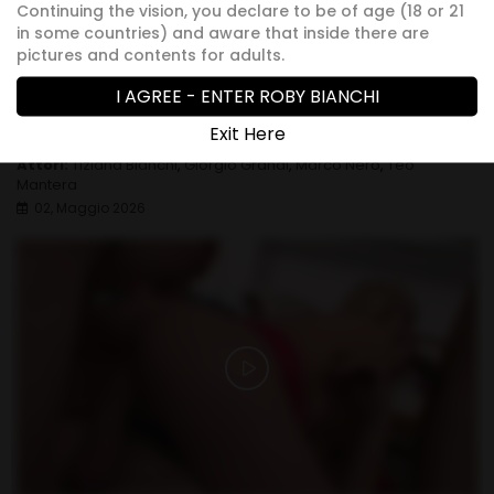
Continuing the vision, you declare to be of age (18 or 21
in some countries) and aware that inside there are
pictures and contents for adults.
I AGREE - ENTER ROBY BIANCHI
3Cazzi per far godere Tiziana Bianchi! Un film di
Exit Here
Roby Bianchi
Attori:
Tiziana Bianchi
,
Giorgio Grandi
,
Marco Nero
,
Teo
Mantera
02, Maggio 2026