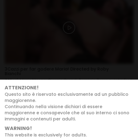
3Cazzi per far godere Maria! Directed by Roby
Bianchi
Attori:
Maria Mosca
,
Giorgio Grandi
,
Remigio Zampa
,
John Free
ATTENZIONE!
28, Maggio 2026
Questo sito è riservato esclusivamente ad un pubblico
maggiorenne.
Continuando nella visione dichiari di essere
maggiorenne e consapevole che al suo interno ci sono
immagini e contenuti per adulti.
WARNING!
This website is exclusively for adults.